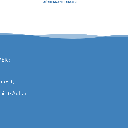
ER :
mbert,
s
aint-Auban