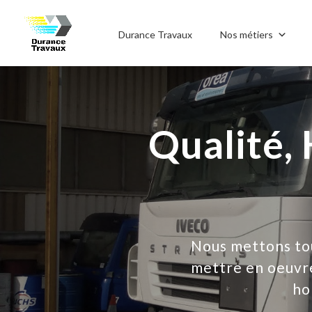
Durance Travaux
Nos métiers
Qualité, 
Nous mettons tout
mettre en oeuvre
ho