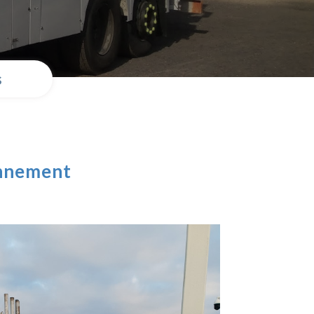
s
onnement