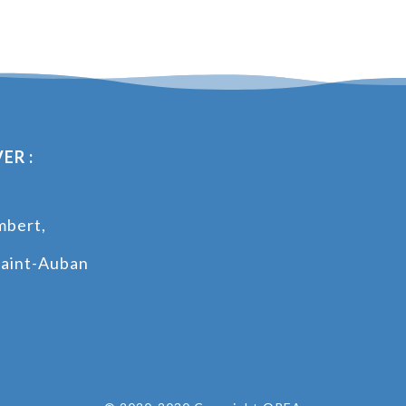
ER :
mbert,
s
aint-Auban