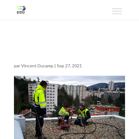
PART_15548292268
32
par
Vincent Ducamp
|
Sep 27, 2021