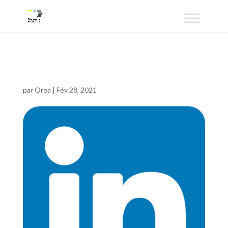
linkedin
par
Orea
|
Fév 28, 2021