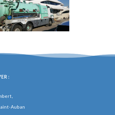
ER :
mbert,
s
aint-Auban