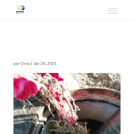
assainissement_Orea
2
par
Orea
|
Jan 26, 2021