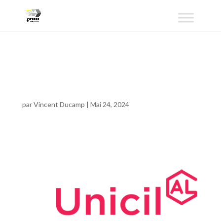
AL-UNICIL-400-x-
400ll
par
Vincent Ducamp
|
Mai 24, 2024